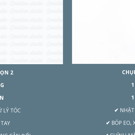
CHỤ
ỌN 2
1
NG
1
ÂN
✔
NHẶT 
Ử LÝ TÓC
✔
BÓP EO, 
 TAY