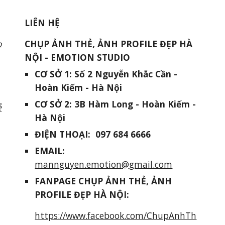
LIÊN HỆ
o
CHỤP ẢNH THẺ, ẢNH PROFILE ĐẸP HÀ
NỘI - EMOTION STUDIO
CƠ SỞ 1
:
Số 2 Nguyễn Khắc Cần -
Hoàn Kiếm - Hà Nội
CƠ SỞ
2
:
3B Hàm Long
- Hoàn Kiếm -
ẻ
Hà Nội
ĐIỆN THOẠI:
097 684 6666
EMAIL:
mannguyen.emotion
@gmail.com
FANPAGE
CHỤP ẢNH THẺ, ẢNH
PROFILE ĐẸP HÀ NỘI:
https://www.facebook.com/ChupAnhTh