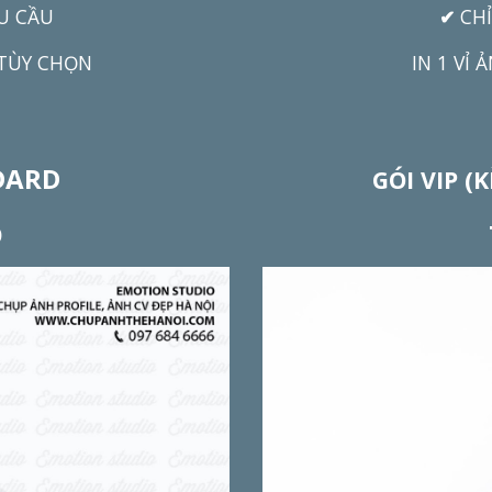
U CẦU
✔
CH
 TÙY CHỌN
IN 1 VỈ
DARD
GÓI VIP (
Đ