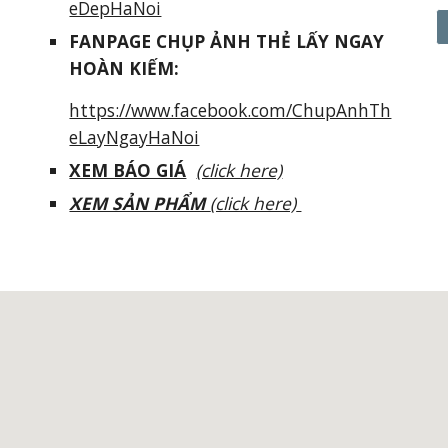
eDepHaNoi
FANPAGE
CHỤP ẢNH THẺ LẤY NGAY
HOÀN KIẾM:
https://www.facebook.com/ChupAnhTh
eLayNgayHaNoi
XEM BÁO GIÁ
(click here)
XEM SẢN PHẨM
(click here)