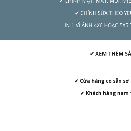
✔
CHỈNH MẶT, MẮT, MŨI, MI
✔
CH
ỈNH SỬA
THEO YÊ
IN 1 VỈ ẢNH 4X6 HOẶC 5X5
✔ XEM TH
ÊM S
✔
Cửa hàng có sẵn sơ 
✔ Kh
ách hàng nam t