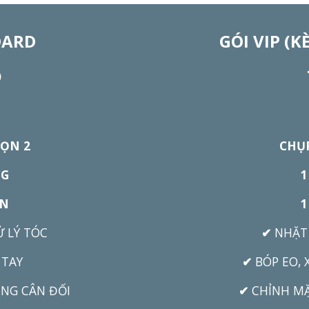
DARD
GÓI VIP (
Đ
ỌN 2
CHỤ
NG
1
ÂN
1
Ử LÝ TÓC
✔
NHẶT 
 TAY
✔
BÓP EO, 
ỆNG CÂN ĐỐI
✔
CHỈNH MẶ