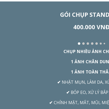
GÓI CHỤP
STAN
40
0
.
000 VN
CHỤP NHIỀU ẢNH CH
1 ẢNH CHÂN DU
1 ẢNH TOÀN TH
✔
NHẶT MỤN, LÀM DA, X
✔
BÓP EO, XỬ LÝ BẮP
✔
CHỈNH MẶT, MẮT, MŨI, MI