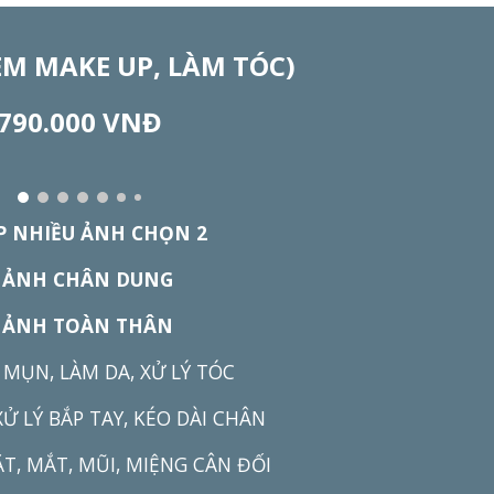
KÈM MAKE UP, LÀM TÓC)
79
0
.
000 VNĐ
P NHIỀU ẢNH CHỌN 2
 ẢNH CHÂN DUNG
 ẢNH TOÀN THÂN
MỤN, LÀM DA, XỬ LÝ TÓC
XỬ LÝ BẮP TAY, KÉO DÀI CHÂN
T, MẮT, MŨI, MIỆNG CÂN ĐỐI