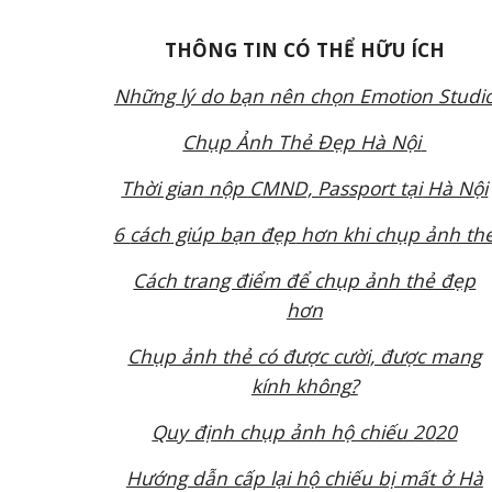
THÔNG TIN
CÓ THỂ HỮU ÍCH
Những lý do bạn nên chọn Emotion Studi
Chụp Ảnh Thẻ Đẹp Hà Nội
Thời gian
nộp CMND, Passport tại
Hà Nội
6
cách
giúp bạn
đẹp
hơn khi chụp ảnh th
Cách trang điểm để chụp ảnh thẻ đẹp
hơn
Chụp ảnh thẻ có được cười, được mang
kính kh
ông
?
Quy định chụp ảnh hộ chiếu 20
20
Hướng dẫn cấp lại hộ chiếu bị mất ở
Hà