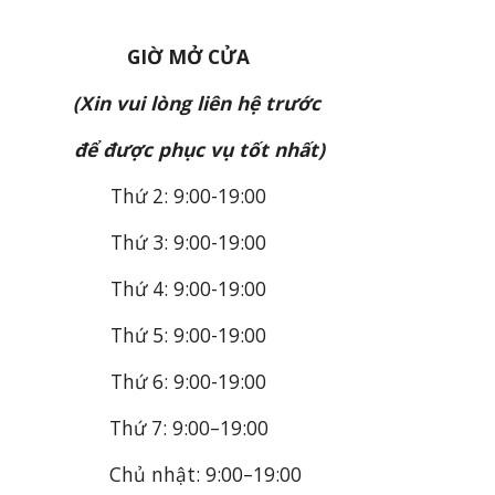
GIỜ MỞ CỬA
(Xin vui lòng liên hệ trước
để được phục vụ tốt nhất)
Thứ 2:
9
:00-1
9
:
0
0
Thứ 3:
9
:00-1
9
:
0
0
Thứ 4:
9
:00-1
9
:
0
0
Thứ 5:
9
:00-1
9
:
0
0
Thứ 6:
9
:00-1
9
:
0
0
Thứ 7:
9
:00–
1
9
:
0
0
Chủ nhật: 9
:00–
1
9
:
0
0