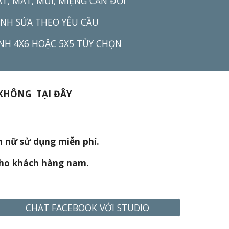
T, MẮT, MŨI, MIỆNG CÂN ĐỐI
ỈNH SỬA
THEO YÊU CẦU
 ẢNH 4X6 HOẶC 5X5 TÙY CHỌN
G KHÔNG
TẠI ĐÂY
h nữ sử dụng miễn phí.
cho khách hàng nam.
CHAT FACEBOOK VỚI STUDIO