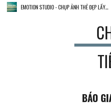
EMOTION STUDIO - CHỤP ẢNH THẺ ĐẸP LẤY NGAY HÀ NỘI | Hoàn Kiếm | Hai Bà Trưng | Ba Đình | Đống Đa
Sk
C
T
BÁO GI