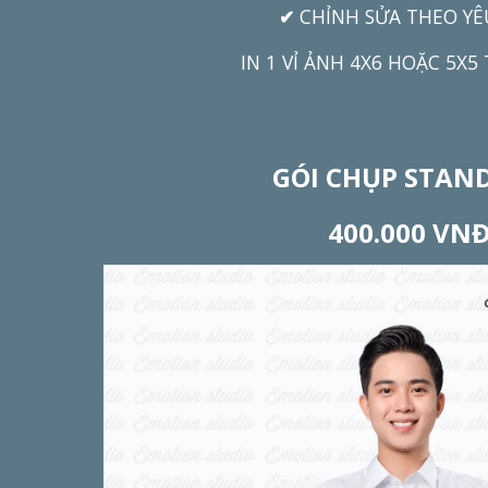
✔
CH
ỈNH SỬA
THEO YÊ
IN 1 VỈ ẢNH 4X6 HOẶC 5X5
GÓI CHỤP
STAN
40
0
.
000 VN