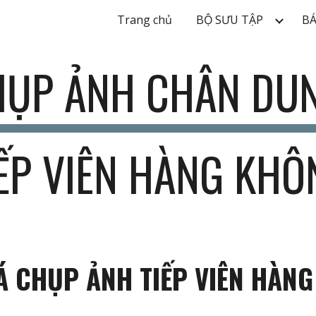
Trang chủ
BỘ SƯU TẬP
BÁ
ip to main content
Skip to navigat
HỤP ẢNH CHÂN DU
IẾP VIÊN HÀNG KHÔ
Á CHỤP ẢNH TIẾP VIÊN HÀN