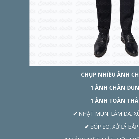
CHỤP NHIỀU ẢNH CH
1 ẢNH CHÂN DU
1 ẢNH TOÀN TH
✔
NHẶT MỤN, LÀM DA, X
✔
BÓP EO, XỬ LÝ BẮP