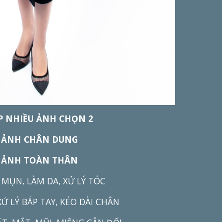
P NHIỀU ẢNH CHỌN 2
 ẢNH CHÂN DUNG
 ẢNH TOÀN THÂN
MỤN, LÀM DA, XỬ LÝ TÓC
XỬ LÝ BẮP TAY, KÉO DÀI CHÂN