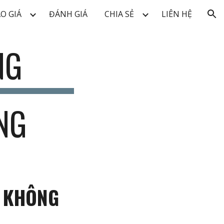
O GIÁ
ĐÁNH GIÁ
CHIA SẺ
LIÊN HỆ
ion
NG
NG
G KHÔNG