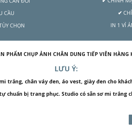
✔
CHỈNH MẶ
ỆNG CÂN ĐỐI
✔
CH
U CẦU
IN 1 VỈ
 TÙY CHỌN
ẢN PHẨM CHỤP ẢNH CHÂN DUNG TIẾP VIÊN HÀN
LƯU Ý:
mi trắng, chân váy đen, áo vest, giày đen cho khác
ự chuẩn bị trang phục. Studio có sẵn sơ mi trắng 