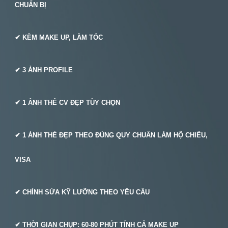
CHUẨN BỊ
✔ KÈM MAKE UP, LÀM TÓC
✔
3
ẢNH PROFILE
✔ 1 ẢNH THẺ CV ĐẸP TÙY CHỌN
✔ 1 ẢNH THẺ ĐẸP THEO ĐÚNG QUY CHUẨN LÀM HỘ CHIẾU,
VISA
✔ CHỈNH SỬA KỸ LƯỠNG THEO YÊU CẦU
✔ THỜI GIAN CHỤP:
6
0-
8
0 PHÚT TÍNH CẢ MAKE UP