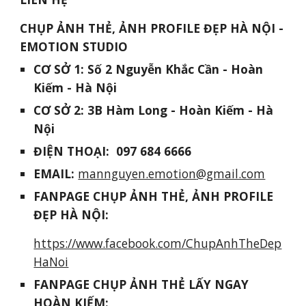
CHỤP ẢNH THẺ, ẢNH PROFILE ĐẸP HÀ NỘI -
EMOTION STUDIO
CƠ SỞ 1
:
Số 2 Nguyễn Khắc Cần - Hoàn
Kiếm - Hà Nội
CƠ SỞ
2
:
3B Hàm Long
- Hoàn Kiếm - Hà
Nội
ĐIỆN THOẠI:
097 684 6666
EMAIL:
mannguyen.emotion
@gmail.com
FANPAGE
CHỤP ẢNH THẺ, ẢNH PROFILE
ĐẸP HÀ NỘI:
https://www.facebook.com/ChupAnhTheDep
HaNoi
FANPAGE
CHỤP ẢNH THẺ LẤY NGAY
HOÀN KIẾM: