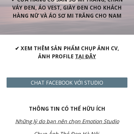
VÁY ĐEN, ÁO VEST, GIÀY ĐEN CHO KHÁCH
HÀNG NỮ VÀ ÁO SƠ MI TRẮNG CHO NAM
✔ XEM TH
ÊM SẢN PHẨM CHỤP ẢNH CV,
ẢNH PROFILE
TẠI ĐÂY
CHAT FACEBOOK VỚI STUDIO
THÔNG TIN
CÓ THỂ HỮU ÍCH
Những lý do bạn nên chọn Emotion Studio
Chụp Ảnh Thẻ Đẹp Hà Nội