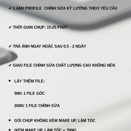
✔ 1 ẢNH PROFILE
CH
ỈNH SỬA KỸ LƯỠNG THEO YÊU CẦU
✔ THỜI GIAN CHỤP: 15-25 PHÚT
✔ TRẢ ẢNH NGAY HOẶC SAU 0,5 - 2 NGÀY
✔ GIAO FILE CHỈNH SỬA CHẤT LƯỢNG CAO KHÔNG NÉN
LẤY THÊM FILE:
90K/ 1 FILE GỐC
200K/ 1 FILE CHỈNH SỬA
GÓI CHỤP KHÔNG KÈM MAKE UP, LÀM TÓC
(KÈM MAKE UP, LÀM TÓC + 390K)