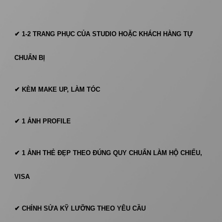
✔
1-2 TRANG PHỤC
CỦA STUDIO HOẶC KHÁCH HÀNG TỰ
CHUẨN BỊ
✔
KÈM MAKE UP, LÀM TÓC
✔ 1 ẢNH PROFILE
✔ 1 ẢNH THẺ ĐẸP THEO ĐÚNG QUY CHUẨN LÀM HỘ CHIẾU,
VISA
✔
CHỈNH SỬA KỸ LƯỠNG THEO YÊU CẦU