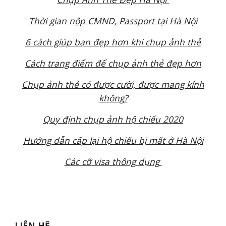
Thời gian
nộp CMND, Passport tại
Hà Nội
6
cách
giúp bạn
đẹp
hơn khi chụp ảnh thẻ
Cách trang điểm để chụp ảnh thẻ đẹp hơn
Chụp ảnh thẻ có được cười, được mang kính
kh
ông
?
Quy định chụp ảnh hộ chiếu 20
20
Hướng dẫn cấp lại hộ chiếu bị mất ở
Hà Nội
Các cỡ visa thông dụng
LIÊN HỆ