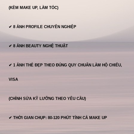
(KÈM MAKE UP, LÀM TÓC)
✔ 8 ẢNH PROFILE CHUYÊN NGHIỆP
✔
8
ẢNH
BEAUTY
NGHỆ THUẬT
✔ 1 ẢNH THẺ
ĐẸP THEO ĐÚNG QUY CHUẨN
LÀM HỘ CHIẾU,
VISA
(CHỈNH SỬA KỸ LƯỠNG THEO YÊU CẦU)
✔ THỜI GIAN CHỤP: 80-120 PHÚT TÍNH CẢ MAKE UP