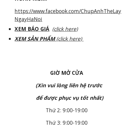
https://www.facebook.com/ChupAnhTheLay
NgayHaNoi
XEM BÁO GIÁ
(click here)
XEM SẢN PHẨM
(click here)
GIỜ MỞ CỬA
(Xin vui lòng liên hệ trước
để được phục vụ tốt nhất)
Thứ 2:
9
:00-1
9
:
0
0
Thứ 3:
9
:00-1
9
:
0
0