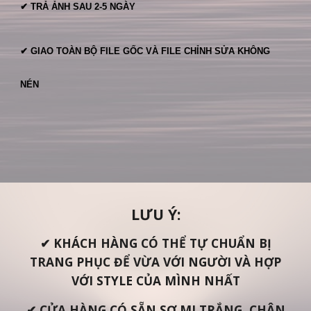
✔ TRẢ ẢNH SAU 2-5 NGÀY
✔ GIAO TOÀN BỘ FILE GỐC VÀ FILE CHỈNH SỬA KHÔNG
NÉN
LƯU Ý:
✔
KHÁCH HÀNG CÓ THỂ TỰ CHUẨN BỊ
TRANG PHỤC ĐỂ VỪA VỚI NGƯỜI VÀ HỢP
VỚI STYLE CỦA MÌNH NHẤT
✔ C
ỬA HÀNG CÓ SẴN SƠ MI TRẮNG, CHÂN