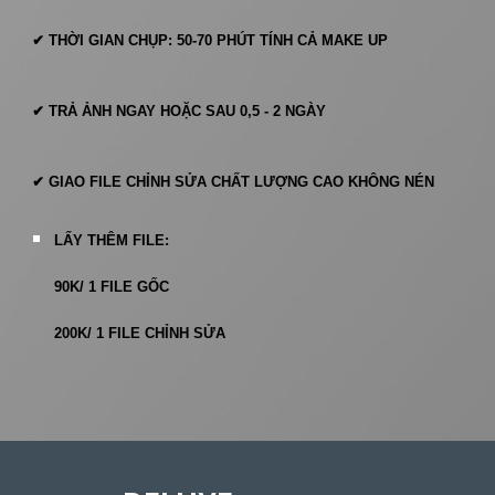
✔ THỜI GIAN CHỤP: 50-70 PHÚT TÍNH CẢ MAKE UP
✔ TRẢ ẢNH NGAY HOẶC SAU 0,5 - 2 NGÀY
✔ GIAO FILE CHỈNH SỬA CHẤT LƯỢNG CAO KHÔNG NÉN
LẤY THÊM FILE:
90K/ 1 FILE GỐC
200K/ 1 FILE CHỈNH SỬA